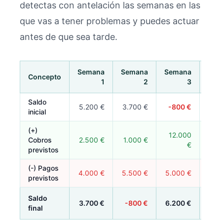
detectas con antelación las semanas en las
que vas a tener problemas y puedes actuar
antes de que sea tarde.
Semana
Semana
Semana
Se
Concepto
1
2
3
Saldo
5.200 €
3.700 €
-800 €
6.2
inicial
(+)
12.000
Cobros
2.500 €
1.000 €
3.8
€
previstos
(-) Pagos
4.000 €
5.500 €
5.000 €
3.2
previstos
Saldo
3.700 €
-800 €
6.200 €
6.8
final