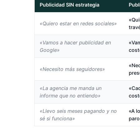
Publicidad SIN estrategia
Publ
«Qui
«Quiero estar en redes sociales»
trav
«Vamos a hacer publicidad en
«Vam
Google»
cost
«Nec
«Necesito más seguidores»
pres
«La agencia me manda un
«Cad
informe que no entiendo»
cost
«Llevo seis meses pagando y no
«A l
sé si funciona»
paro