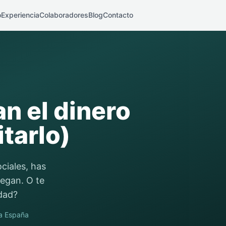
o
Experiencia
Colaboradores
Blog
Contacto
n el dinero
tarlo)
ciales, has
legan. O te
rdad?
da España