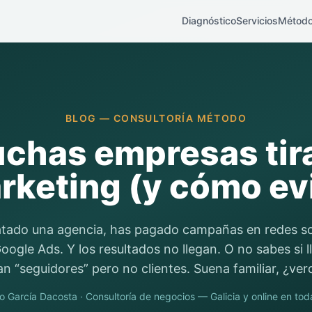
Diagnóstico
Servicios
Métod
BLOG — CONSULTORÍA MÉTODO
chas empresas tira
rketing (y cómo evi
tado una agencia, has pagado campañas en redes so
ogle Ads. Y los resultados no llegan. O no sabes si l
an “seguidores” pero no clientes. Suena familiar, ¿ve
o García Dacosta
· Consultoría de negocios — Galicia y online en to